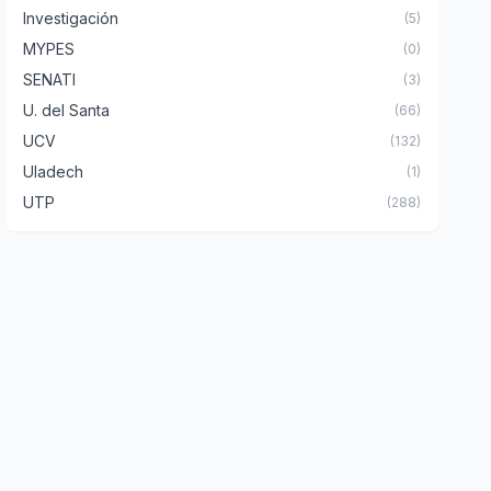
Investigación
(5)
MYPES
(0)
SENATI
(3)
U. del Santa
(66)
UCV
(132)
Uladech
(1)
UTP
(288)