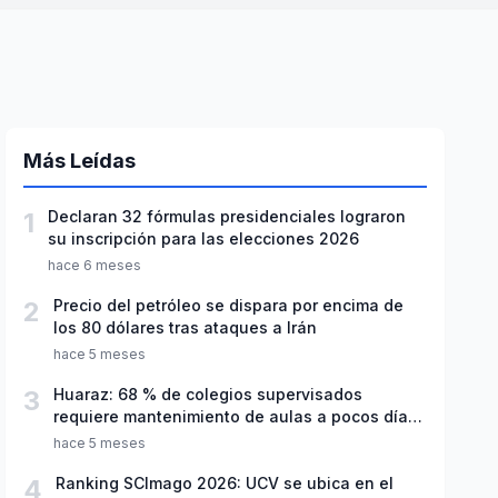
Más Leídas
1
Declaran 32 fórmulas presidenciales lograron
su inscripción para las elecciones 2026
hace 6 meses
2
Precio del petróleo se dispara por encima de
los 80 dólares tras ataques a Irán
hace 5 meses
3
Huaraz: 68 % de colegios supervisados
requiere mantenimiento de aulas a pocos días
de inicio del año escolar 2026
hace 5 meses
4
Ranking SCImago 2026: UCV se ubica en el