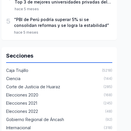
Top 3 de mejores universidades privadas del
Perú
hace 5 meses
5
“PBI de Perú podría superar 5% si se
consolidan reformas y se logra la estabilidad”
hace 5 meses
Secciones
Caja Trujillo
(5218)
Ciencia
(144)
Corte de Justicia de Huaraz
(285)
Elecciones 2020
(168)
Elecciones 2021
(245)
Elecciones 2022
(48)
Gobierno Regional de Áncash
(92)
Internacional
(318)