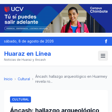
sábado, 8 de agosto de 2026
Huaraz en Línea
Noticias de Huaraz y Áncash
Áncash: hallazgo arqueológico en Huarmey
Inicio
›
Cultural
›
revela ro...
CULTURAL
Áncash: hallazgo arqueológico