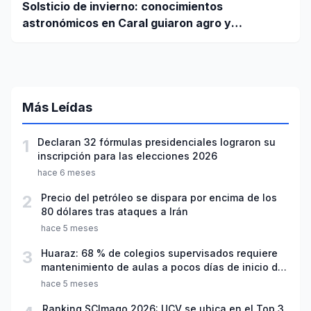
Solsticio de invierno: conocimientos
astronómicos en Caral guiaron agro y
planificación
Más Leídas
1
Declaran 32 fórmulas presidenciales lograron su
inscripción para las elecciones 2026
hace 6 meses
2
Precio del petróleo se dispara por encima de los
80 dólares tras ataques a Irán
hace 5 meses
3
Huaraz: 68 % de colegios supervisados requiere
mantenimiento de aulas a pocos días de inicio del
año escolar 2026
hace 5 meses
Ranking SCImago 2026: UCV se ubica en el Top 3