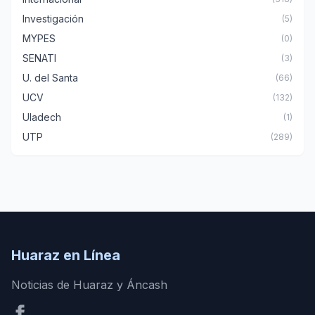
Investigación
(5)
MYPES
(0)
SENATI
(3)
U. del Santa
(66)
UCV
(132)
Uladech
(1)
UTP
(289)
Huaraz en Línea
Noticias de Huaraz y Áncash