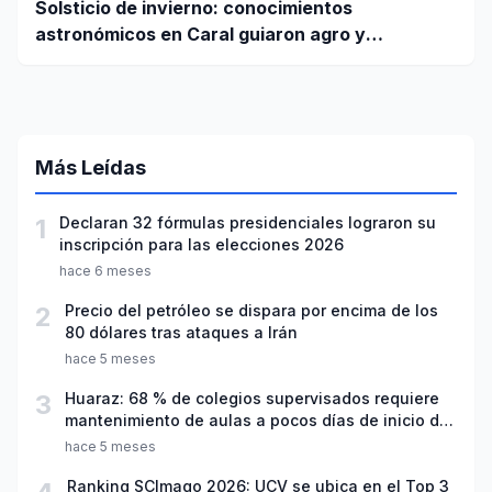
Solsticio de invierno: conocimientos
astronómicos en Caral guiaron agro y
planificación
Más Leídas
1
Declaran 32 fórmulas presidenciales lograron su
inscripción para las elecciones 2026
hace 6 meses
2
Precio del petróleo se dispara por encima de los
80 dólares tras ataques a Irán
hace 5 meses
3
Huaraz: 68 % de colegios supervisados requiere
mantenimiento de aulas a pocos días de inicio del
año escolar 2026
hace 5 meses
Ranking SCImago 2026: UCV se ubica en el Top 3