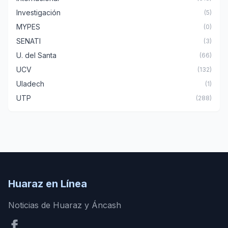
Investigación
(5)
MYPES
(0)
SENATI
(3)
U. del Santa
(66)
UCV
(132)
Uladech
(1)
UTP
(288)
Huaraz en Línea
Noticias de Huaraz y Áncash