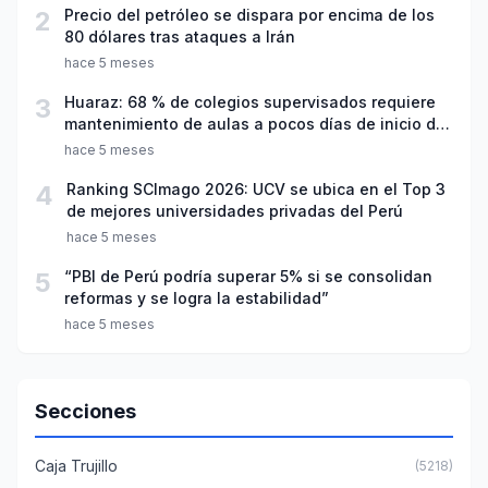
2
Precio del petróleo se dispara por encima de los
80 dólares tras ataques a Irán
hace 5 meses
3
Huaraz: 68 % de colegios supervisados requiere
mantenimiento de aulas a pocos días de inicio del
año escolar 2026
hace 5 meses
4
Ranking SCImago 2026: UCV se ubica en el Top 3
de mejores universidades privadas del Perú
hace 5 meses
5
“PBI de Perú podría superar 5% si se consolidan
reformas y se logra la estabilidad”
hace 5 meses
Secciones
Caja Trujillo
(5218)