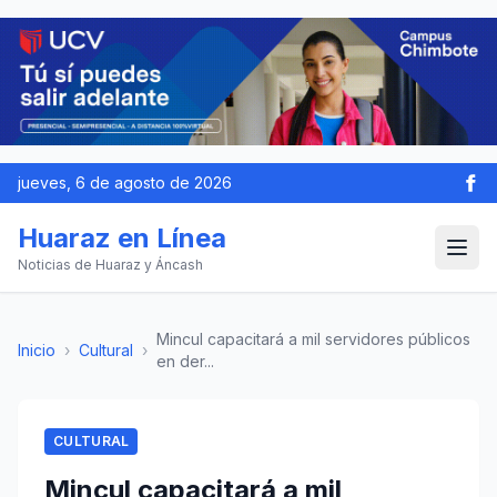
jueves, 6 de agosto de 2026
Huaraz en Línea
Noticias de Huaraz y Áncash
Mincul capacitará a mil servidores públicos
Inicio
›
Cultural
›
en der...
CULTURAL
Mincul capacitará a mil