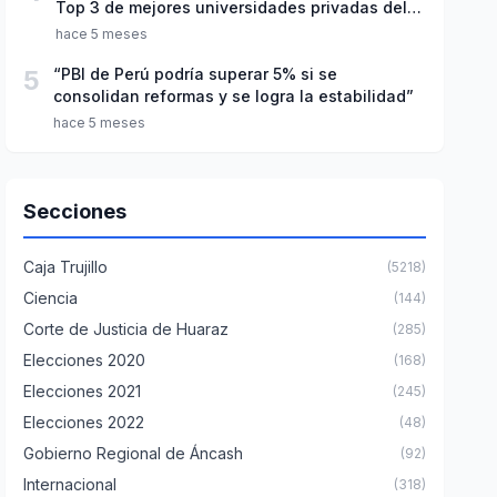
Top 3 de mejores universidades privadas del
Perú
hace 5 meses
5
“PBI de Perú podría superar 5% si se
consolidan reformas y se logra la estabilidad”
hace 5 meses
Secciones
Caja Trujillo
(5218)
Ciencia
(144)
Corte de Justicia de Huaraz
(285)
Elecciones 2020
(168)
Elecciones 2021
(245)
Elecciones 2022
(48)
Gobierno Regional de Áncash
(92)
Internacional
(318)