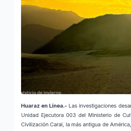
Huaraz en Línea.-
Las investigaciones desa
Unidad Ejecutora 003 del Ministerio de Cul
Civilización Caral, la más antigua de América