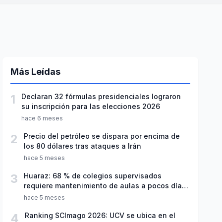
Más Leídas
1
Declaran 32 fórmulas presidenciales lograron
su inscripción para las elecciones 2026
hace 6 meses
2
Precio del petróleo se dispara por encima de
los 80 dólares tras ataques a Irán
hace 5 meses
3
Huaraz: 68 % de colegios supervisados
requiere mantenimiento de aulas a pocos días
de inicio del año escolar 2026
hace 5 meses
4
Ranking SCImago 2026: UCV se ubica en el