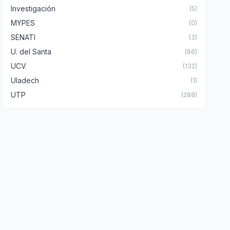
Investigación
(5)
MYPES
(0)
SENATI
(3)
U. del Santa
(66)
UCV
(132)
Uladech
(1)
UTP
(288)