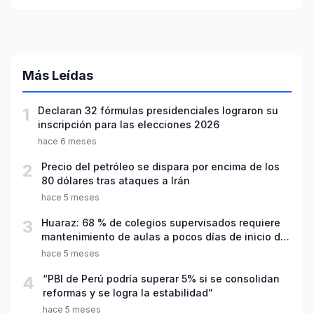
planificación
Más Leídas
1
Declaran 32 fórmulas presidenciales lograron su
inscripción para las elecciones 2026
hace 6 meses
2
Precio del petróleo se dispara por encima de los
80 dólares tras ataques a Irán
hace 5 meses
3
Huaraz: 68 % de colegios supervisados requiere
mantenimiento de aulas a pocos días de inicio del
año escolar 2026
hace 5 meses
4
“PBI de Perú podría superar 5% si se consolidan
reformas y se logra la estabilidad”
hace 5 meses