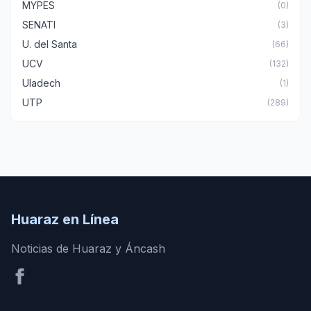
MYPES
(0)
SENATI
(3)
U. del Santa
(66)
UCV
(132)
Uladech
(1)
UTP
(289)
Huaraz en Línea
Noticias de Huaraz y Áncash