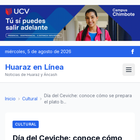
miércoles, 5 de agosto de 2026
Huaraz en Línea
Noticias de Huaraz y Áncash
Día del Ceviche: conoce cómo se prepara
Inicio
›
Cultural
›
el plato b...
CULTURAL
Día del Ceviche: conoce cómo