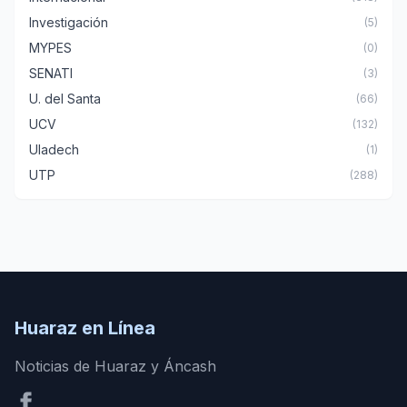
Investigación
(5)
MYPES
(0)
SENATI
(3)
U. del Santa
(66)
UCV
(132)
Uladech
(1)
UTP
(288)
Huaraz en Línea
Noticias de Huaraz y Áncash