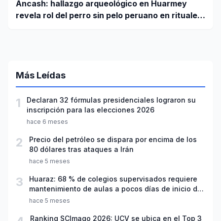
Áncash: hallazgo arqueológico en Huarmey
revela rol del perro sin pelo peruano en rituales
Wari
Más Leídas
1
Declaran 32 fórmulas presidenciales lograron su
inscripción para las elecciones 2026
hace 6 meses
2
Precio del petróleo se dispara por encima de los
80 dólares tras ataques a Irán
hace 5 meses
3
Huaraz: 68 % de colegios supervisados requiere
mantenimiento de aulas a pocos días de inicio del
año escolar 2026
hace 5 meses
Ranking SCImago 2026: UCV se ubica en el Top 3