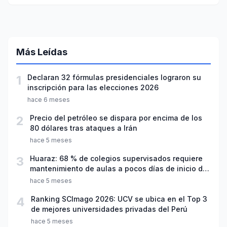
Más Leídas
1
Declaran 32 fórmulas presidenciales lograron su
inscripción para las elecciones 2026
hace 6 meses
2
Precio del petróleo se dispara por encima de los
80 dólares tras ataques a Irán
hace 5 meses
3
Huaraz: 68 % de colegios supervisados requiere
mantenimiento de aulas a pocos días de inicio del
año escolar 2026
hace 5 meses
4
Ranking SCImago 2026: UCV se ubica en el Top 3
de mejores universidades privadas del Perú
hace 5 meses