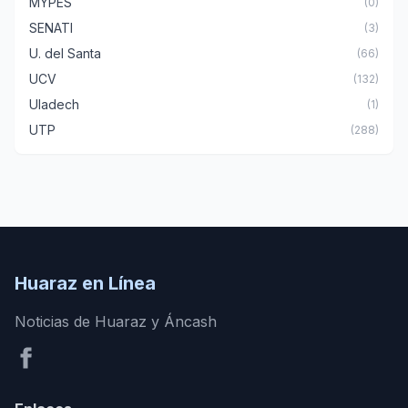
MYPES
(0)
SENATI
(3)
U. del Santa
(66)
UCV
(132)
Uladech
(1)
UTP
(288)
Huaraz en Línea
Noticias de Huaraz y Áncash