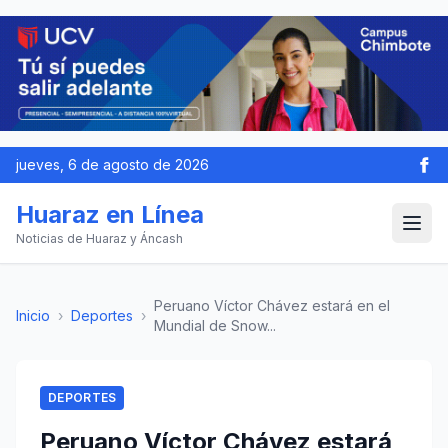
jueves, 6 de agosto de 2026
Huaraz en Línea
Noticias de Huaraz y Áncash
Peruano Víctor Chávez estará en el
Inicio
›
Deportes
›
Mundial de Snow...
DEPORTES
Peruano Víctor Chávez estará