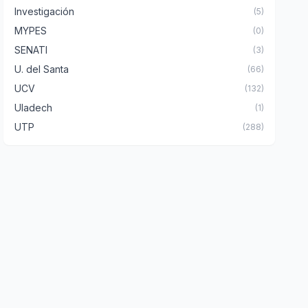
Investigación
(5)
MYPES
(0)
SENATI
(3)
U. del Santa
(66)
UCV
(132)
Uladech
(1)
UTP
(288)