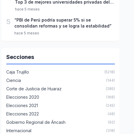
Top 3 de mejores universidades privadas del
Perú
hace 5 meses
5
“PBI de Perú podría superar 5% si se
consolidan reformas y se logra la estabilidad”
hace 5 meses
Secciones
Caja Trujillo
(5218)
Ciencia
(144)
Corte de Justicia de Huaraz
(285)
Elecciones 2020
(168)
Elecciones 2021
(245)
Elecciones 2022
(48)
Gobierno Regional de Áncash
(92)
Internacional
(318)