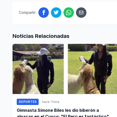
Compartir:
Noticias Relacionadas
DEPORTES
hace 1 hora
Gimnasta Simone Biles les dio biberón a
alpacas en el Cusco: "El Perú es fantástico"