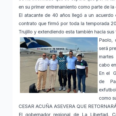
en su primer entrenamiento como parte de la
El atacante de 40 años llegó a un acuerdo 
contrato que firmó por toda la temporada 20
Trujillo y extendiendo esta también hacia sus 
Paolo, q
será pr
martes 
cabo en
En el G
de Pao
exfutbo
como su
CESAR ACUÑA ASEVERA QUE RETORNARÁ 
El gobernador regional de La Libertad, 