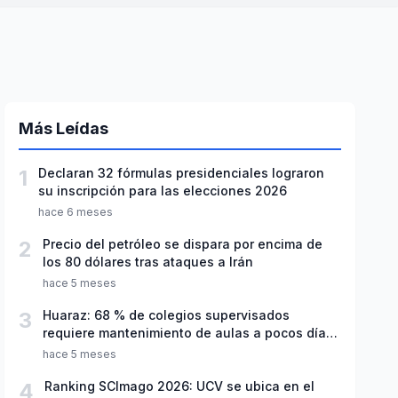
Más Leídas
1
Declaran 32 fórmulas presidenciales lograron
su inscripción para las elecciones 2026
hace 6 meses
2
Precio del petróleo se dispara por encima de
los 80 dólares tras ataques a Irán
hace 5 meses
3
Huaraz: 68 % de colegios supervisados
requiere mantenimiento de aulas a pocos días
de inicio del año escolar 2026
hace 5 meses
4
Ranking SCImago 2026: UCV se ubica en el