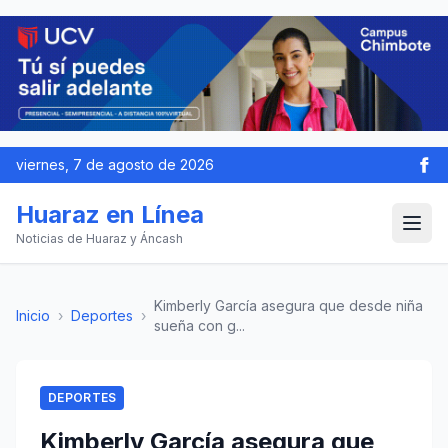
viernes, 7 de agosto de 2026
Huaraz en Línea
Noticias de Huaraz y Áncash
Kimberly García asegura que desde niña
Inicio
›
Deportes
›
sueña con g...
DEPORTES
Kimberly García asegura que