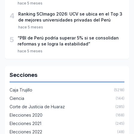
año escolar 2026
hace 5 meses
4
Ranking SCImago 2026: UCV se ubica en el Top 3
de mejores universidades privadas del Perú
hace 5 meses
5
“PBI de Perú podría superar 5% si se consolidan
reformas y se logra la estabilidad”
hace 5 meses
Secciones
Caja Trujillo
(5218)
Ciencia
(144)
Corte de Justicia de Huaraz
(285)
Elecciones 2020
(168)
Elecciones 2021
(245)
Elecciones 2022
(48)