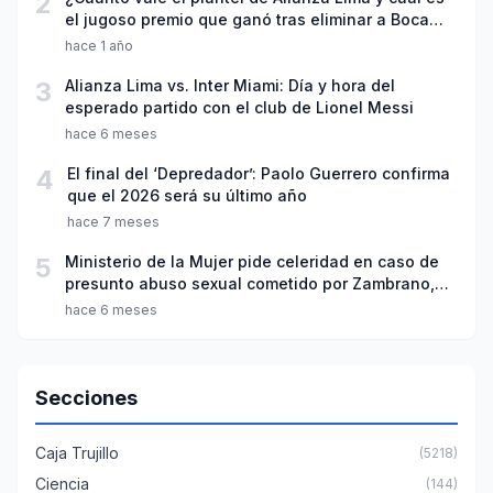
2
el jugoso premio que ganó tras eliminar a Boca
Juniors?
hace 1 año
3
Alianza Lima vs. Inter Miami: Día y hora del
esperado partido con el club de Lionel Messi
hace 6 meses
4
El final del ‘Depredador’: Paolo Guerrero confirma
que el 2026 será su último año
hace 7 meses
5
Ministerio de la Mujer pide celeridad en caso de
presunto abuso sexual cometido por Zambrano,
Peña y Trauco
hace 6 meses
Secciones
Caja Trujillo
(5218)
Ciencia
(144)