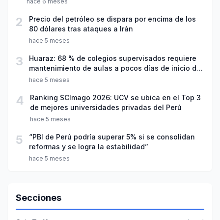
hace 6 meses
2
Precio del petróleo se dispara por encima de los
80 dólares tras ataques a Irán
hace 5 meses
3
Huaraz: 68 % de colegios supervisados requiere
mantenimiento de aulas a pocos días de inicio del
año escolar 2026
hace 5 meses
4
Ranking SCImago 2026: UCV se ubica en el Top 3
de mejores universidades privadas del Perú
hace 5 meses
5
“PBI de Perú podría superar 5% si se consolidan
reformas y se logra la estabilidad”
hace 5 meses
Secciones