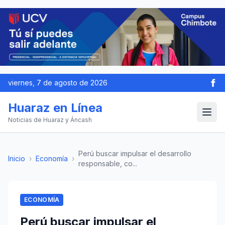
viernes, 7 de agosto de 2026
Huaraz en Línea
Noticias de Huaraz y Áncash
Perú buscar impulsar el desarrollo
Inicio
›
Economía
›
responsable, co...
ECONOMÍA
Perú buscar impulsar el