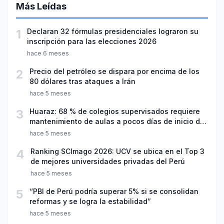
Más Leídas
1
Declaran 32 fórmulas presidenciales lograron su
inscripción para las elecciones 2026
hace 6 meses
2
Precio del petróleo se dispara por encima de los
80 dólares tras ataques a Irán
hace 5 meses
3
Huaraz: 68 % de colegios supervisados requiere
mantenimiento de aulas a pocos días de inicio del
año escolar 2026
hace 5 meses
4
Ranking SCImago 2026: UCV se ubica en el Top 3
de mejores universidades privadas del Perú
hace 5 meses
5
“PBI de Perú podría superar 5% si se consolidan
reformas y se logra la estabilidad”
hace 5 meses