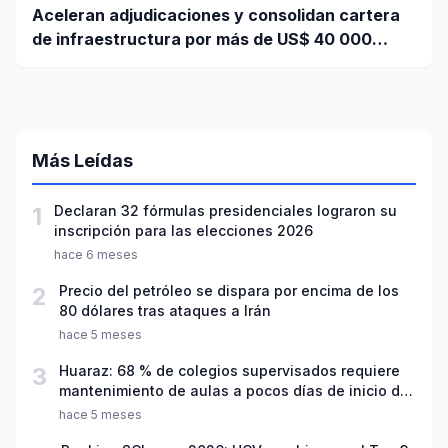
Aceleran adjudicaciones y consolidan cartera
de infraestructura por más de US$ 40 000
millones
Más Leídas
1
Declaran 32 fórmulas presidenciales lograron su
inscripción para las elecciones 2026
hace 6 meses
2
Precio del petróleo se dispara por encima de los
80 dólares tras ataques a Irán
hace 5 meses
3
Huaraz: 68 % de colegios supervisados requiere
mantenimiento de aulas a pocos días de inicio del
año escolar 2026
hace 5 meses