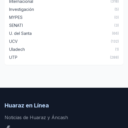
Internacional
(318)
Investigación
(5)
MYPES
(0)
SENATI
(3)
U. del Santa
(66)
UCV
(132)
Uladech
(1)
UTP
(288)
Huaraz en Línea
Noticias de Huaraz y Áncash