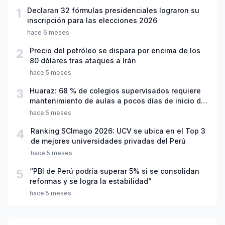
1
Declaran 32 fórmulas presidenciales lograron su
inscripción para las elecciones 2026
hace 6 meses
2
Precio del petróleo se dispara por encima de los
80 dólares tras ataques a Irán
hace 5 meses
3
Huaraz: 68 % de colegios supervisados requiere
mantenimiento de aulas a pocos días de inicio del
año escolar 2026
hace 5 meses
4
Ranking SCImago 2026: UCV se ubica en el Top 3
de mejores universidades privadas del Perú
hace 5 meses
5
“PBI de Perú podría superar 5% si se consolidan
reformas y se logra la estabilidad”
hace 5 meses