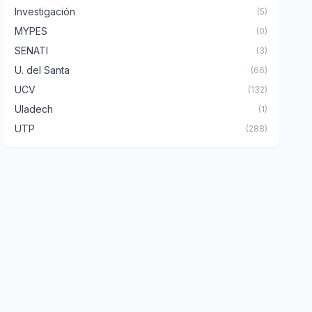
Investigación
(5)
MYPES
(0)
SENATI
(3)
U. del Santa
(66)
UCV
(132)
Uladech
(1)
UTP
(288)