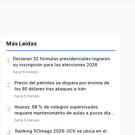
Más Leídas
1
Declaran 32 fórmulas presidenciales lograron
su inscripción para las elecciones 2026
hace 6 meses
2
Precio del petróleo se dispara por encima de
los 80 dólares tras ataques a Irán
hace 5 meses
3
Huaraz: 68 % de colegios supervisados
requiere mantenimiento de aulas a pocos días
de inicio del año escolar 2026
hace 5 meses
4
Ranking SCImago 2026: UCV se ubica en el