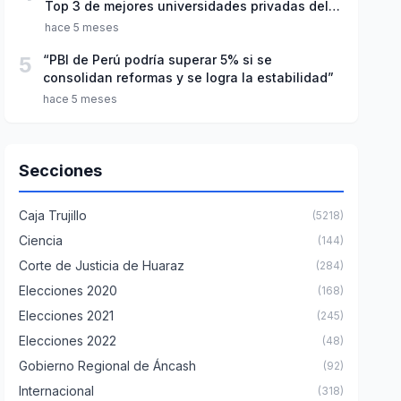
Top 3 de mejores universidades privadas del
Perú
hace 5 meses
5
“PBI de Perú podría superar 5% si se
consolidan reformas y se logra la estabilidad”
hace 5 meses
Secciones
Caja Trujillo
(5218)
Ciencia
(144)
Corte de Justicia de Huaraz
(284)
Elecciones 2020
(168)
Elecciones 2021
(245)
Elecciones 2022
(48)
Gobierno Regional de Áncash
(92)
Internacional
(318)