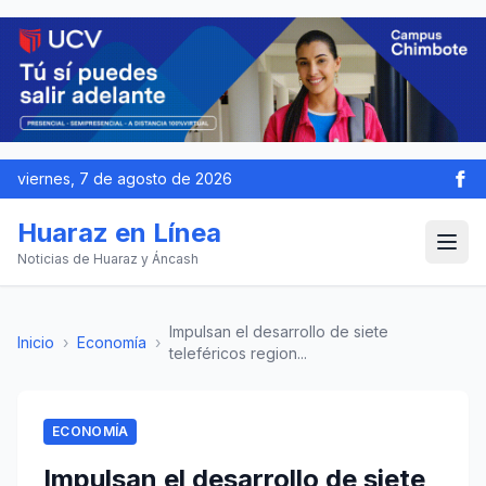
viernes, 7 de agosto de 2026
Huaraz en Línea
Noticias de Huaraz y Áncash
Impulsan el desarrollo de siete
Inicio
›
Economía
›
teleféricos region...
ECONOMÍA
Impulsan el desarrollo de siete