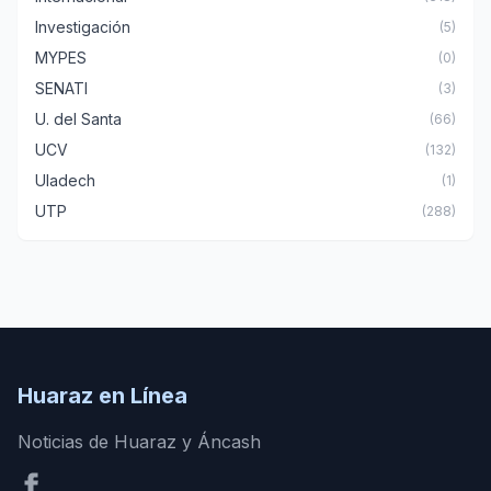
Investigación
(5)
MYPES
(0)
SENATI
(3)
U. del Santa
(66)
UCV
(132)
Uladech
(1)
UTP
(288)
Huaraz en Línea
Noticias de Huaraz y Áncash