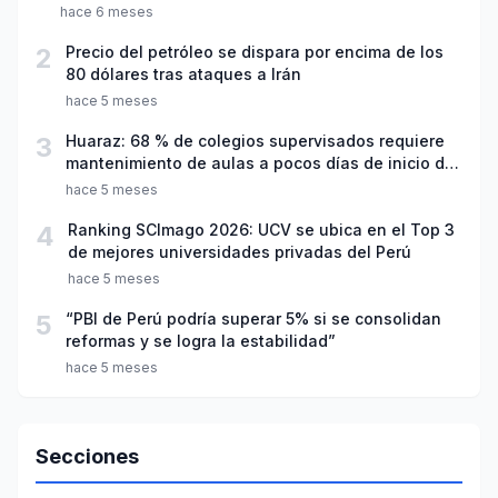
hace 6 meses
2
Precio del petróleo se dispara por encima de los
80 dólares tras ataques a Irán
hace 5 meses
3
Huaraz: 68 % de colegios supervisados requiere
mantenimiento de aulas a pocos días de inicio del
año escolar 2026
hace 5 meses
4
Ranking SCImago 2026: UCV se ubica en el Top 3
de mejores universidades privadas del Perú
hace 5 meses
5
“PBI de Perú podría superar 5% si se consolidan
reformas y se logra la estabilidad”
hace 5 meses
Secciones