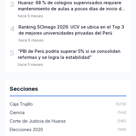
3
Huaraz: 68 % de colegios supervisados requiere
mantenimiento de aulas a pocos días de inicio del
año escolar 2026
hace 5 meses
4
Ranking SCImago 2026: UCV se ubica en el Top 3
de mejores universidades privadas del Perú
hace 5 meses
5
“PBI de Perú podría superar 5% si se consolidan
reformas y se logra la estabilidad”
hace 5 meses
Secciones
Caja Trujillo
(5218)
Ciencia
(144)
Corte de Justicia de Huaraz
(285)
Elecciones 2020
(168)