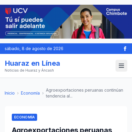
sábado, 8 de agosto de 2026
Huaraz en Línea
Noticias de Huaraz y Áncash
Agroexportaciones peruanas continúan
Inicio
›
Economía
›
tendencia al...
ECONOMÍA
Agroexportaciones peruanas