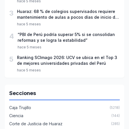
hace 5 meses
3
Huaraz: 68 % de colegios supervisados requiere
mantenimiento de aulas a pocos días de inicio del
año escolar 2026
hace 5 meses
4
“PBI de Perú podría superar 5% si se consolidan
reformas y se logra la estabilidad”
hace 5 meses
5
Ranking SCImago 2026: UCV se ubica en el Top 3
de mejores universidades privadas del Perú
hace 5 meses
Secciones
Caja Trujillo
(5218)
Ciencia
(144)
Corte de Justicia de Huaraz
(285)