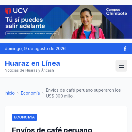
domingo, 9 de agosto de 2026
Huaraz en Línea
Noticias de Huaraz y Áncash
Envíos de café peruano superaron los
Inicio
›
Economía
›
US$ 300 millo...
ECONOMÍA
Envíos de café peruano