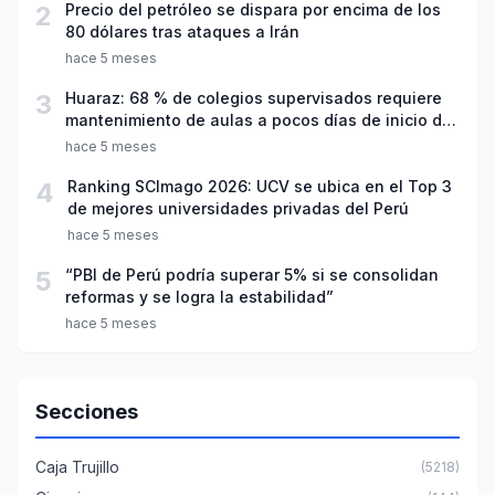
2
Precio del petróleo se dispara por encima de los
80 dólares tras ataques a Irán
hace 5 meses
3
Huaraz: 68 % de colegios supervisados requiere
mantenimiento de aulas a pocos días de inicio del
año escolar 2026
hace 5 meses
4
Ranking SCImago 2026: UCV se ubica en el Top 3
de mejores universidades privadas del Perú
hace 5 meses
5
“PBI de Perú podría superar 5% si se consolidan
reformas y se logra la estabilidad”
hace 5 meses
Secciones
Caja Trujillo
(5218)