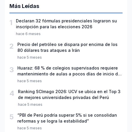
Más Leídas
1
Declaran 32 fórmulas presidenciales lograron su
inscripción para las elecciones 2026
hace 6 meses
2
Precio del petróleo se dispara por encima de los
80 dólares tras ataques a Irán
hace 5 meses
3
Huaraz: 68 % de colegios supervisados requiere
mantenimiento de aulas a pocos días de inicio del
año escolar 2026
hace 5 meses
4
Ranking SCImago 2026: UCV se ubica en el Top 3
de mejores universidades privadas del Perú
hace 5 meses
5
“PBI de Perú podría superar 5% si se consolidan
reformas y se logra la estabilidad”
hace 5 meses