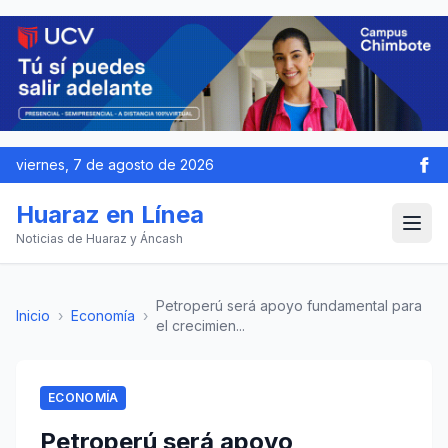
viernes, 7 de agosto de 2026
Huaraz en Línea
Noticias de Huaraz y Áncash
Petroperú será apoyo fundamental para
Inicio
›
Economía
›
el crecimien...
ECONOMÍA
Petroperú será apoyo