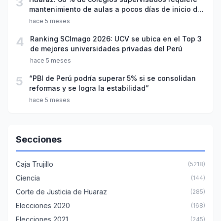
3
mantenimiento de aulas a pocos días de inicio del
año escolar 2026
hace 5 meses
4
Ranking SCImago 2026: UCV se ubica en el Top 3
de mejores universidades privadas del Perú
hace 5 meses
5
“PBI de Perú podría superar 5% si se consolidan
reformas y se logra la estabilidad”
hace 5 meses
Secciones
Caja Trujillo
(5218)
Ciencia
(144)
Corte de Justicia de Huaraz
(285)
Elecciones 2020
(168)
Elecciones 2021
(245)