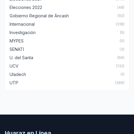
Elecciones 2022
(48)
Gobierno Regional de Áncash
(92)
Internacional
(318)
Investigación
(5)
MYPES
(0)
SENATI
(3)
U. del Santa
(66)
UCV
(132)
Uladech
(1)
UTP
(289)
Huaraz en Línea