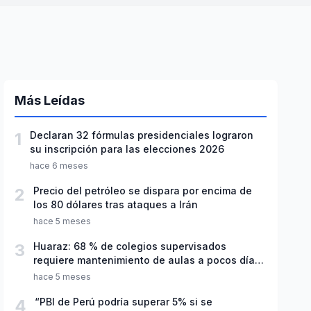
Más Leídas
1
Declaran 32 fórmulas presidenciales lograron
su inscripción para las elecciones 2026
hace 6 meses
2
Precio del petróleo se dispara por encima de
los 80 dólares tras ataques a Irán
hace 5 meses
3
Huaraz: 68 % de colegios supervisados
requiere mantenimiento de aulas a pocos días
de inicio del año escolar 2026
hace 5 meses
4
“PBI de Perú podría superar 5% si se