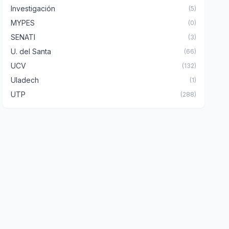
Investigación
(5)
MYPES
(0)
SENATI
(3)
U. del Santa
(66)
UCV
(132)
Uladech
(1)
UTP
(288)