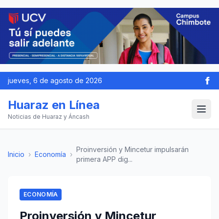
jueves, 6 de agosto de 2026
Huaraz en Línea
Noticias de Huaraz y Áncash
Proinversión y Mincetur impulsarán
Inicio
›
Economía
›
primera APP dig...
ECONOMÍA
Proinversión y Mincetur