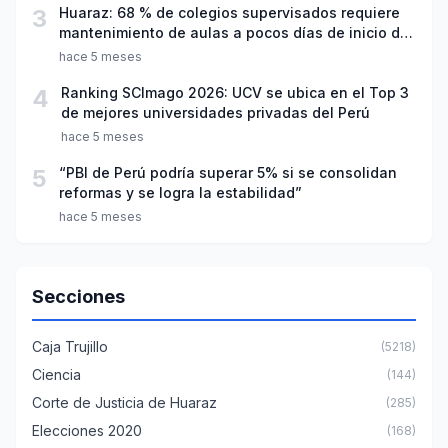
3
Huaraz: 68 % de colegios supervisados requiere
mantenimiento de aulas a pocos días de inicio del
año escolar 2026
hace 5 meses
4
Ranking SCImago 2026: UCV se ubica en el Top 3
de mejores universidades privadas del Perú
hace 5 meses
5
“PBI de Perú podría superar 5% si se consolidan
reformas y se logra la estabilidad”
hace 5 meses
Secciones
Caja Trujillo
(5218)
Ciencia
(144)
Corte de Justicia de Huaraz
(285)
Elecciones 2020
(168)