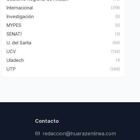
Internacional
(318)
Investigación
(5)
MYPES
(0)
SENATI
(3)
U. del Santa
(66)
UCV
(132)
Uladech
(1)
UTP
(288)
Contacto
redaccion@huarazenlinea.com