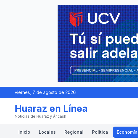
viernes, 7 de agosto de 2026
Huaraz en Línea
Noticias de Huaraz y Áncash
Inicio
Locales
Regional
Política
Economía