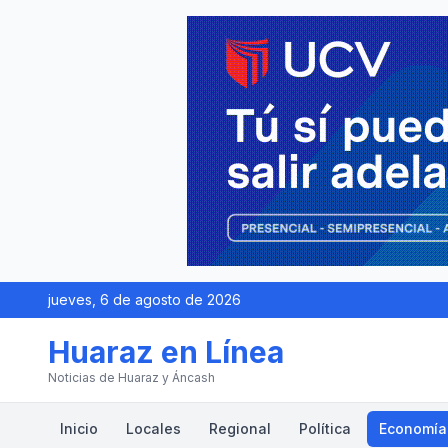
jueves, 6 de agosto de 2026
Huaraz en Línea
Noticias de Huaraz y Áncash
Inicio
Locales
Regional
Política
Economía