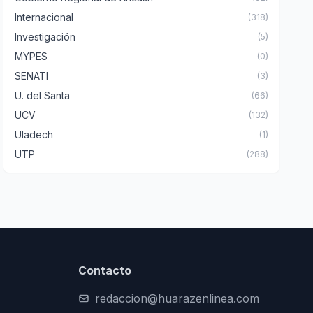
Internacional
(318)
Investigación
(5)
MYPES
(0)
SENATI
(3)
U. del Santa
(66)
UCV
(132)
Uladech
(1)
UTP
(288)
Contacto
redaccion@huarazenlinea.com