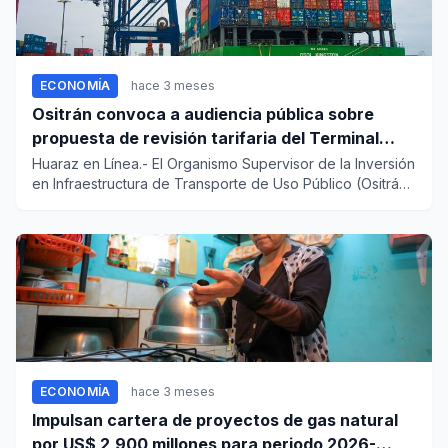
ECONOMÍA
hace 3 meses
Ositrán convoca a audiencia pública sobre
propuesta de revisión tarifaria del Terminal
Norte del Callao
Huaraz en Línea.- El Organismo Supervisor de la Inversión
en Infraestructura de Transporte de Uso Público (Ositrán)
conv...
ECONOMÍA
hace 3 meses
Impulsan cartera de proyectos de gas natural
por US$ 2,900 millones para periodo 2026-