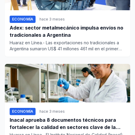
ECONOMÍA
hace 3 meses
Adex: sector metalmecánico impulsa envíos no
tradicionales a Argentina
Huaraz en Línea.- Las exportaciones no tradicionales a
Argentina sumaron US$ 41 millones 461 mil en el primer
bimestre d...
ECONOMÍA
hace 3 meses
Inacal aprueba 8 documentos técnicos para
fortalecer la calidad en sectores clave de la
economía
Huaraz en Línea.- El Instituto Nacional de Calidad (Inacal),