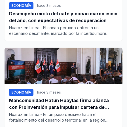
ECONOMÍA
hace 3 meses
Desempeño mixto del café y cacao marcó inicio
del año, con expectativas de recuperación
Huaraz en Línea.- El cacao peruano enfrenta un
escenario desafiante, marcado por la incertidumbre
internacional y la rec...
ECONOMÍA
hace 3 meses
Mancomunidad Hatun Huaylas firma alianza
con Proinversión para impulsar cartera de
inversiones descentralizadas en Áncash
Huaraz en Línea.- En un paso decisivo hacia el
fortalecimiento del desarrollo territorial en la región
Áncash, la Mancom...