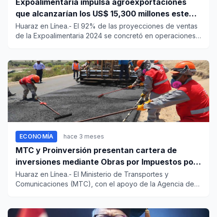
Expoalimentaria impulsa agroexportaciones
que alcanzarían los US$ 15,300 millones este
año
Huaraz en Línea.- El 92% de las proyecciones de ventas
de la Expoalimentaria 2024 se concretó en operaciones
reales, de...
ECONOMÍA
hace 3 meses
MTC y Proinversión presentan cartera de
inversiones mediante Obras por Impuestos por
más de S/ 530 millones
Huaraz en Línea.- El Ministerio de Transportes y
Comunicaciones (MTC), con el apoyo de la Agencia de
Promoción de la Inv...