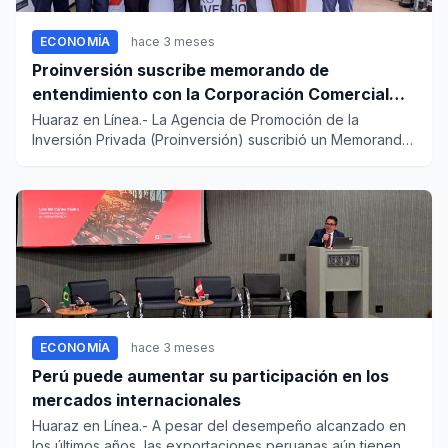
ECONOMÍA
hace 3 meses
Proinversión suscribe memorando de
entendimiento con la Corporación Comercial
Canadiense para impulsar APP
Huaraz en Línea.- La Agencia de Promoción de la
Inversión Privada (Proinversión) suscribió un Memorando
de Entendimiento...
ECONOMÍA
hace 3 meses
Perú puede aumentar su participación en los
mercados internacionales
Huaraz en Línea.- A pesar del desempeño alcanzado en
los últimos años, las exportaciones peruanas aún tienen