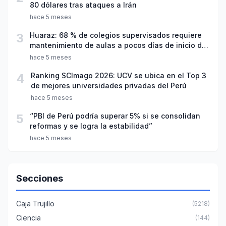
80 dólares tras ataques a Irán
hace 5 meses
3
Huaraz: 68 % de colegios supervisados requiere
mantenimiento de aulas a pocos días de inicio del
año escolar 2026
hace 5 meses
4
Ranking SCImago 2026: UCV se ubica en el Top 3
de mejores universidades privadas del Perú
hace 5 meses
5
“PBI de Perú podría superar 5% si se consolidan
reformas y se logra la estabilidad”
hace 5 meses
Secciones
Caja Trujillo
(5218)
Ciencia
(144)