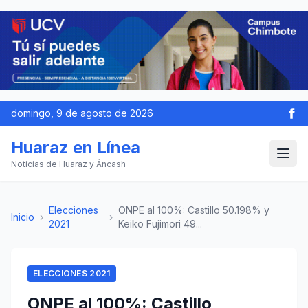
domingo, 9 de agosto de 2026
Huaraz en Línea
Noticias de Huaraz y Áncash
Elecciones
ONPE al 100%: Castillo 50.198% y
Inicio
›
›
2021
Keiko Fujimori 49...
ELECCIONES 2021
ONPE al 100%: Castillo