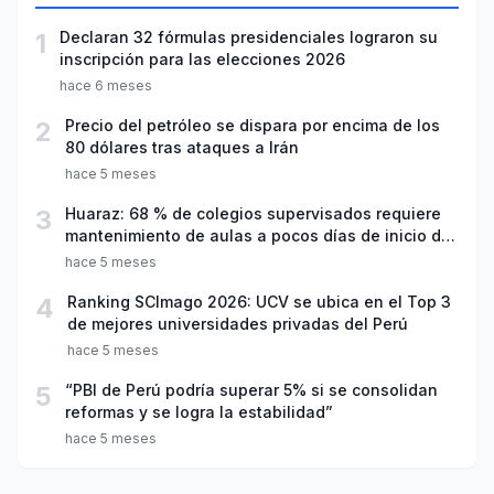
1
Declaran 32 fórmulas presidenciales lograron su
inscripción para las elecciones 2026
hace 6 meses
2
Precio del petróleo se dispara por encima de los
80 dólares tras ataques a Irán
hace 5 meses
3
Huaraz: 68 % de colegios supervisados requiere
mantenimiento de aulas a pocos días de inicio del
año escolar 2026
hace 5 meses
4
Ranking SCImago 2026: UCV se ubica en el Top 3
de mejores universidades privadas del Perú
hace 5 meses
5
“PBI de Perú podría superar 5% si se consolidan
reformas y se logra la estabilidad”
hace 5 meses