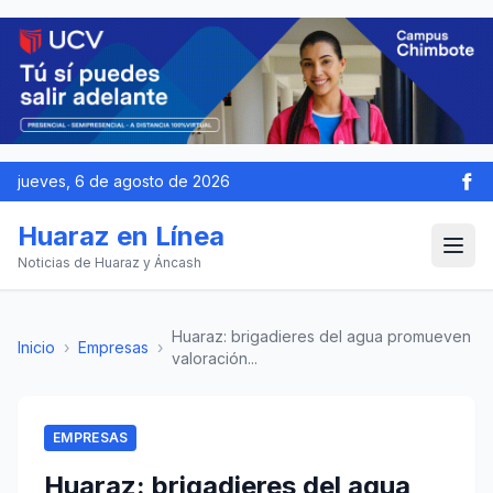
jueves, 6 de agosto de 2026
Huaraz en Línea
Noticias de Huaraz y Áncash
Huaraz: brigadieres del agua promueven
Inicio
›
Empresas
›
valoración...
EMPRESAS
Huaraz: brigadieres del agua