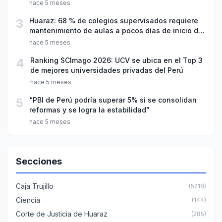
hace 5 meses
3
Huaraz: 68 % de colegios supervisados requiere
mantenimiento de aulas a pocos días de inicio del
año escolar 2026
hace 5 meses
4
Ranking SCImago 2026: UCV se ubica en el Top 3
de mejores universidades privadas del Perú
hace 5 meses
5
“PBI de Perú podría superar 5% si se consolidan
reformas y se logra la estabilidad”
hace 5 meses
Secciones
Caja Trujillo
(5218)
Ciencia
(144)
Corte de Justicia de Huaraz
(285)