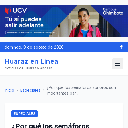
domingo, 9 de agosto de 2026
Huaraz en Línea
Noticias de Huaraz y Áncash
¿Por qué los semáforos sonoros son
Inicio
›
Especiales
›
importantes par...
ESPECIALES
¿Por qué los semáforos