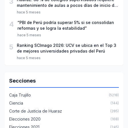
3
mantenimiento de aulas a pocos días de inicio del
año escolar 2026
hace 5 meses
4
“PBI de Perú podría superar 5% si se consolidan
reformas y se logra la estabilidad”
hace 5 meses
5
Ranking SCImago 2026: UCV se ubica en el Top 3
de mejores universidades privadas del Perú
hace 5 meses
Secciones
Caja Trujillo
(5218)
Ciencia
(144)
Corte de Justicia de Huaraz
(285)
Elecciones 2020
(168)
Elecciones 2021
(245)