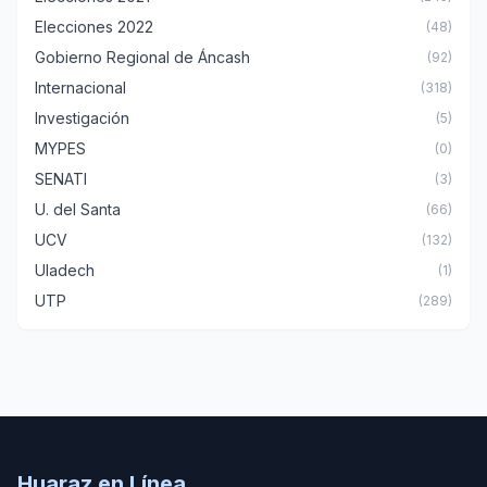
Elecciones 2022
(48)
Gobierno Regional de Áncash
(92)
Internacional
(318)
Investigación
(5)
MYPES
(0)
SENATI
(3)
U. del Santa
(66)
UCV
(132)
Uladech
(1)
UTP
(289)
Huaraz en Línea