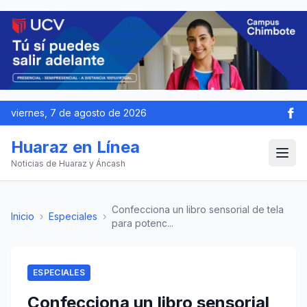
viernes, 7 de agosto de 2026
Huaraz en Línea
Noticias de Huaraz y Áncash
Confecciona un libro sensorial de tela
Inicio
›
Especiales
›
para potenc...
ESPECIALES
Confecciona un libro sensorial