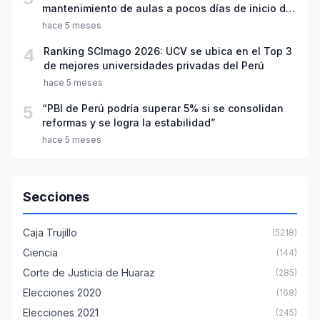
mantenimiento de aulas a pocos días de inicio del
año escolar 2026
hace 5 meses
4
Ranking SCImago 2026: UCV se ubica en el Top 3
de mejores universidades privadas del Perú
hace 5 meses
5
“PBI de Perú podría superar 5% si se consolidan
reformas y se logra la estabilidad”
hace 5 meses
Secciones
Caja Trujillo
(5218)
Ciencia
(144)
Corte de Justicia de Huaraz
(285)
Elecciones 2020
(168)
Elecciones 2021
(245)