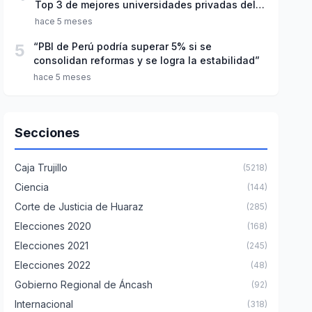
Top 3 de mejores universidades privadas del
Perú
hace 5 meses
5
“PBI de Perú podría superar 5% si se
consolidan reformas y se logra la estabilidad”
hace 5 meses
Secciones
Caja Trujillo
(5218)
Ciencia
(144)
Corte de Justicia de Huaraz
(285)
Elecciones 2020
(168)
Elecciones 2021
(245)
Elecciones 2022
(48)
Gobierno Regional de Áncash
(92)
Internacional
(318)