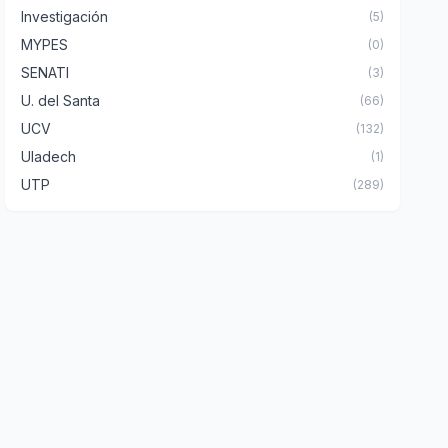
Investigación
(5)
MYPES
(0)
SENATI
(3)
U. del Santa
(66)
UCV
(132)
Uladech
(1)
UTP
(289)