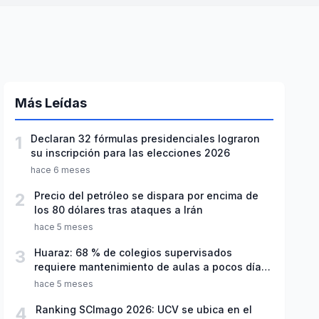
Más Leídas
1
Declaran 32 fórmulas presidenciales lograron
su inscripción para las elecciones 2026
hace 6 meses
2
Precio del petróleo se dispara por encima de
los 80 dólares tras ataques a Irán
hace 5 meses
3
Huaraz: 68 % de colegios supervisados
requiere mantenimiento de aulas a pocos días
de inicio del año escolar 2026
hace 5 meses
4
Ranking SCImago 2026: UCV se ubica en el