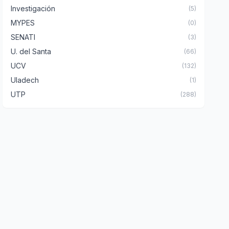
Investigación
(5)
MYPES
(0)
SENATI
(3)
U. del Santa
(66)
UCV
(132)
Uladech
(1)
UTP
(288)