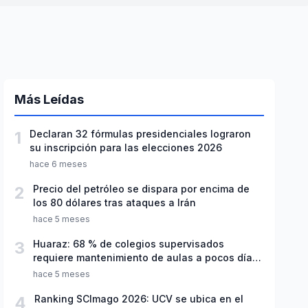
Más Leídas
1
Declaran 32 fórmulas presidenciales lograron
su inscripción para las elecciones 2026
hace 6 meses
2
Precio del petróleo se dispara por encima de
los 80 dólares tras ataques a Irán
hace 5 meses
3
Huaraz: 68 % de colegios supervisados
requiere mantenimiento de aulas a pocos días
de inicio del año escolar 2026
hace 5 meses
4
Ranking SCImago 2026: UCV se ubica en el