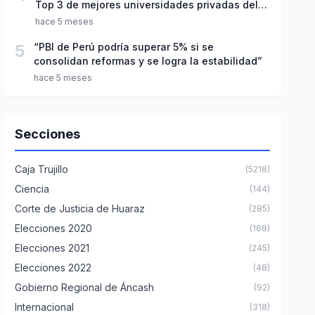
Top 3 de mejores universidades privadas del
Perú
hace 5 meses
5
“PBI de Perú podría superar 5% si se
consolidan reformas y se logra la estabilidad”
hace 5 meses
Secciones
Caja Trujillo
(5218)
Ciencia
(144)
Corte de Justicia de Huaraz
(285)
Elecciones 2020
(168)
Elecciones 2021
(245)
Elecciones 2022
(48)
Gobierno Regional de Áncash
(92)
Internacional
(318)