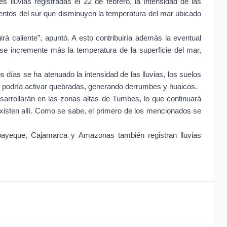
s lluvias registradas el 22 de febrero, la intensidad de las
ientos del sur que disminuyen la temperatura del mar ubicado
rá caliente”, apuntó. A esto contribuiría además la eventual
se incremente más la temperatura de la superficie del mar,
s días se ha atenuado la intensidad de las lluvias, los suelos
n podría activar quebradas, generando derrumbes y huaicos.
esarrollarán en las zonas altas de Tumbes, lo que continuará
xisten allí. Como se sabe, el primero de los mencionados se
bayeque, Cajamarca y Amazonas también registran lluvias