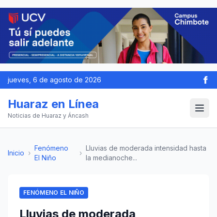
jueves, 6 de agosto de 2026
Huaraz en Línea
Noticias de Huaraz y Áncash
Fenómeno
Lluvias de moderada intensidad hasta
Inicio
›
›
El Niño
la medianoche...
FENÓMENO EL NIÑO
Lluvias de moderada