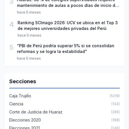
3
mantenimiento de aulas a pocos días de inicio del
año escolar 2026
hace 5 meses
4
Ranking SCImago 2026: UCV se ubica en el Top 3
de mejores universidades privadas del Perú
hace 5 meses
5
“PBI de Perú podría superar 5% si se consolidan
reformas y se logra la estabilidad”
hace 5 meses
Secciones
Caja Trujillo
(5218)
Ciencia
(144)
Corte de Justicia de Huaraz
(285)
Elecciones 2020
(168)
Elecciones 2021
(245)