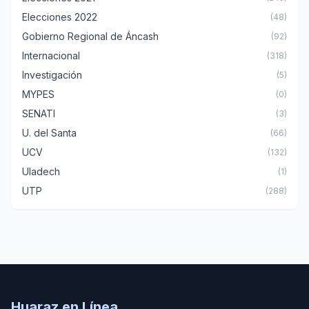
Elecciones 2022
(48)
Gobierno Regional de Áncash
(92)
Internacional
(318)
Investigación
(5)
MYPES
(0)
SENATI
(3)
U. del Santa
(66)
UCV
(132)
Uladech
(1)
UTP
(288)
Huaraz en Línea