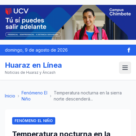
domingo, 9 de agosto de 2026
Huaraz en Línea
Noticias de Huaraz y Áncash
Fenómeno El
Temperatura nocturna en la sierra
Inicio
›
›
Niño
norte descenderá...
FENÓMENO EL NIÑO
Temperatura nocturna en la