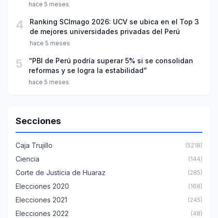
año escolar 2026
hace 5 meses
4
Ranking SCImago 2026: UCV se ubica en el Top 3
de mejores universidades privadas del Perú
hace 5 meses
5
“PBI de Perú podría superar 5% si se consolidan
reformas y se logra la estabilidad”
hace 5 meses
Secciones
Caja Trujillo
(5218)
Ciencia
(144)
Corte de Justicia de Huaraz
(285)
Elecciones 2020
(168)
Elecciones 2021
(245)
Elecciones 2022
(48)