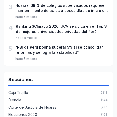
3
Huaraz: 68 % de colegios supervisados requiere
mantenimiento de aulas a pocos días de inicio del
año escolar 2026
hace 5 meses
4
Ranking SCImago 2026: UCV se ubica en el Top 3
de mejores universidades privadas del Perú
hace 5 meses
5
“PBI de Perú podría superar 5% si se consolidan
reformas y se logra la estabilidad”
hace 5 meses
Secciones
Caja Trujillo
(5218)
Ciencia
(144)
Corte de Justicia de Huaraz
(284)
Elecciones 2020
(168)