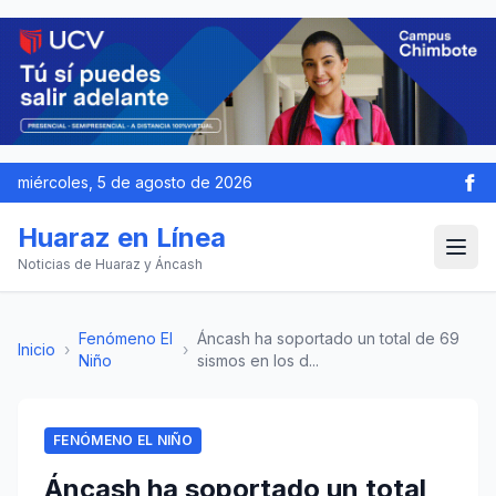
miércoles, 5 de agosto de 2026
Huaraz en Línea
Noticias de Huaraz y Áncash
Fenómeno El
Áncash ha soportado un total de 69
Inicio
›
›
Niño
sismos en los d...
FENÓMENO EL NIÑO
Áncash ha soportado un total