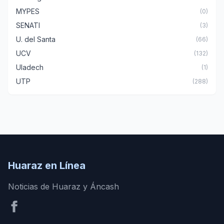
MYPES
(0)
SENATI
(3)
U. del Santa
(66)
UCV
(132)
Uladech
(1)
UTP
(288)
Huaraz en Línea
Noticias de Huaraz y Áncash