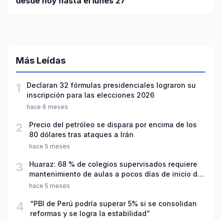
desde hoy hasta el lunes 27
Más Leídas
1
Declaran 32 fórmulas presidenciales lograron su
inscripción para las elecciones 2026
hace 6 meses
2
Precio del petróleo se dispara por encima de los
80 dólares tras ataques a Irán
hace 5 meses
3
Huaraz: 68 % de colegios supervisados requiere
mantenimiento de aulas a pocos días de inicio del
año escolar 2026
hace 5 meses
4
“PBI de Perú podría superar 5% si se consolidan
reformas y se logra la estabilidad”