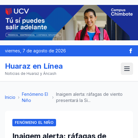
viernes, 7 de agosto de 2026
Huaraz en Línea
Noticias de Huaraz y Áncash
Fenómeno El
Inaigem alerta: ráfagas de viento
Inicio
›
›
Niño
presentará la Si...
FENÓMENO EL NIÑO
Inaigem alerta: ráfagas de