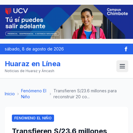
sábado, 8 de agosto de 2026
Huaraz en Línea
Noticias de Huaraz y Áncash
Fenómeno El
Transfieren S/23.6 millones para
Inicio
›
›
Niño
reconstruir 20 co...
FENÓMENO EL NIÑO
Transfieren S/23.6 millones