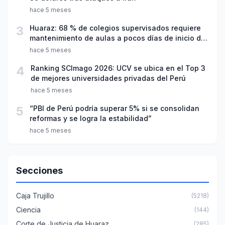
hace 5 meses
3
Huaraz: 68 % de colegios supervisados requiere
mantenimiento de aulas a pocos días de inicio del
año escolar 2026
hace 5 meses
4
Ranking SCImago 2026: UCV se ubica en el Top 3
de mejores universidades privadas del Perú
hace 5 meses
5
“PBI de Perú podría superar 5% si se consolidan
reformas y se logra la estabilidad”
hace 5 meses
Secciones
Caja Trujillo
(5218)
Ciencia
(144)
Corte de Justicia de Huaraz
(285)