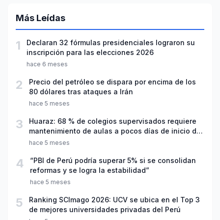
Más Leídas
1
Declaran 32 fórmulas presidenciales lograron su
inscripción para las elecciones 2026
hace 6 meses
2
Precio del petróleo se dispara por encima de los
80 dólares tras ataques a Irán
hace 5 meses
3
Huaraz: 68 % de colegios supervisados requiere
mantenimiento de aulas a pocos días de inicio del
año escolar 2026
hace 5 meses
4
“PBI de Perú podría superar 5% si se consolidan
reformas y se logra la estabilidad”
hace 5 meses
5
Ranking SCImago 2026: UCV se ubica en el Top 3
de mejores universidades privadas del Perú