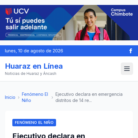
lunes, 10 de agosto de 2026
Huaraz en Línea
Noticias de Huaraz y Áncash
Fenómeno El
Ejecutivo declara en emergencia
Inicio
›
›
Niño
distritos de 14 re...
FENÓMENO EL NIÑO
Ejecutivo declara en