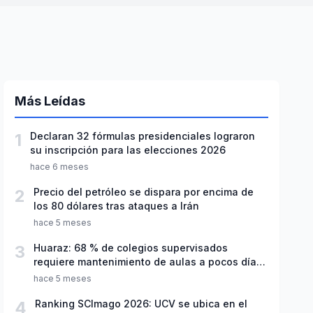
Más Leídas
1
Declaran 32 fórmulas presidenciales lograron
su inscripción para las elecciones 2026
hace 6 meses
2
Precio del petróleo se dispara por encima de
los 80 dólares tras ataques a Irán
hace 5 meses
3
Huaraz: 68 % de colegios supervisados
requiere mantenimiento de aulas a pocos días
de inicio del año escolar 2026
hace 5 meses
4
Ranking SCImago 2026: UCV se ubica en el