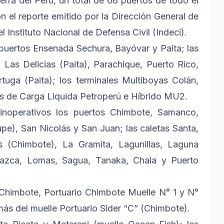
rra del Perú, un total de 68 puertos de todo el
n el reporte emitido por la Dirección General de
 Instituto Nacional de Defensa Civil (Indeci).
s puertos Ensenada Sechura, Bayóvar y Paita; las
, Las Delicias (Paita), Parachique, Puerto Rico,
ortuga (Paita); los terminales Multiboyas Colán,
es de Carga Liquida Petroperú e Híbrido MU2.
 inoperativos los puertos Chimbote, Samanco,
e), San Nicolás y San Juan; las caletas Santa,
 (Chimbote), La Gramita, Lagunillas, Laguna
 Nazca, Lomas, Sagua, Tanaka, Chala y Puerto
Chimbote, Portuario Chimbote Muelle N° 1 y N°
más del muelle Portuario Sider “C” (Chimbote).