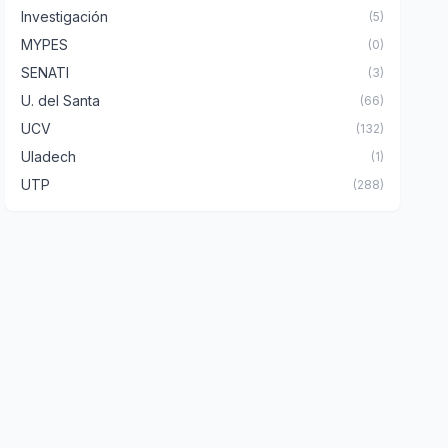
Investigación
(5)
MYPES
(0)
SENATI
(3)
U. del Santa
(66)
UCV
(132)
Uladech
(1)
UTP
(288)