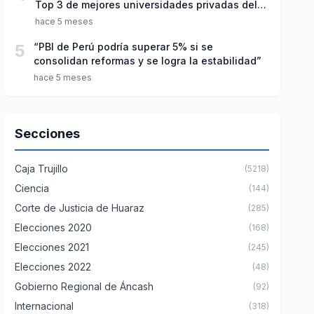
Top 3 de mejores universidades privadas del
Perú
hace 5 meses
5
“PBI de Perú podría superar 5% si se
consolidan reformas y se logra la estabilidad”
hace 5 meses
Secciones
Caja Trujillo
(5218)
Ciencia
(144)
Corte de Justicia de Huaraz
(285)
Elecciones 2020
(168)
Elecciones 2021
(245)
Elecciones 2022
(48)
Gobierno Regional de Áncash
(92)
Internacional
(318)