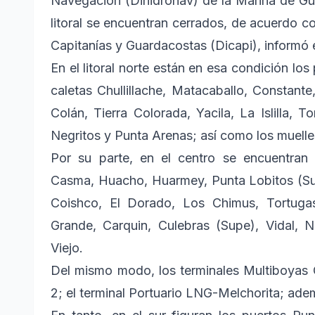
Navegación (Dihidronav) de la Marina de Gue
litoral se encuentran cerrados, de acuerdo co
Capitanías y Guardacostas (Dicapi), informó el
En el litoral norte están en esa condición lo
caletas Chullillache, Matacaballo, Constante
Colán, Tierra Colorada, Yacila, La Islilla, T
Negritos y Punta Arenas; así como los muell
Por su parte, en el centro se encuentran
Casma, Huacho, Huarmey, Punta Lobitos (Sup
Coishco, El Dorado, Los Chimus, Tortugas
Grande, Carquin, Culebras (Supe), Vidal,
Viejo.
Del mismo modo, los terminales Multiboyas 
2; el terminal Portuario LNG-Melchorita; ade