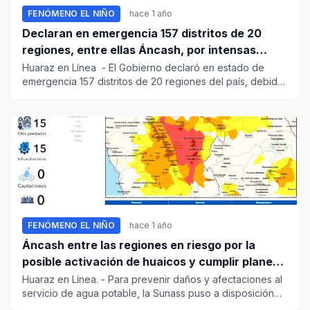
FENÓMENO EL NIÑO
hace 1 año
Declaran en emergencia 157 distritos de 20
regiones, entre ellas Áncash, por intensas
lluvias
Huaraz en Línea - El Gobierno declaró en estado de
emergencia 157 distritos de 20 regiones del país, debido
a...
FENÓMENO EL NIÑO
hace 1 año
Áncash entre las regiones en riesgo por la
posible activación de huaicos y cumplir planes
de contingencia por lluvias
Huaraz en Línea. - Para prevenir daños y afectaciones al
servicio de agua potable, la Sunass puso a disposición
de...