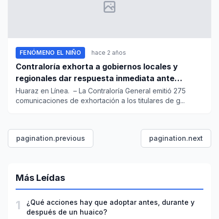
FENÓMENO EL NIÑO
hace 2 años
Contraloría exhorta a gobiernos locales y
regionales dar respuesta inmediata ante
incremento de lluvias
Huaraz en Línea. – La Contraloría General emitió 275
comunicaciones de exhortación a los titulares de g...
pagination.previous
pagination.next
Más Leídas
1
¿Qué acciones hay que adoptar antes, durante y
después de un huaico?