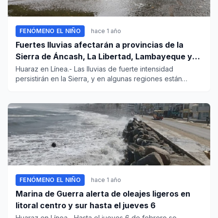
FENÓMENO EL NIÑO
hace 1 año
Fuertes lluvias afectarán a provincias de la
Sierra de Áncash, La Libertad, Lambayeque y
otras regiones
Huaraz en Línea.- Las lluvias de fuerte intensidad
persistirán en la Sierra, y en algunas regiones están
originando huai...
FENÓMENO EL NIÑO
hace 1 año
Marina de Guerra alerta de oleajes ligeros en
litoral centro y sur hasta el jueves 6
Huaraz en Línea.- Hasta el jueves 6 de febrero se