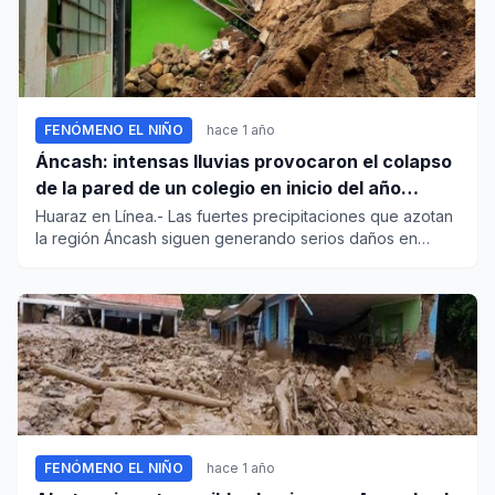
FENÓMENO EL NIÑO
hace 1 año
Áncash: intensas lluvias provocaron el colapso
de la pared de un colegio en inicio del año
escolar
Huaraz en Línea.- Las fuertes precipitaciones que azotan
la región Áncash siguen generando serios daños en
diversas infr...
FENÓMENO EL NIÑO
hace 1 año