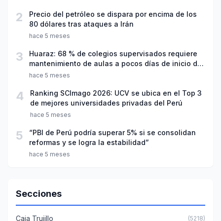
2
Precio del petróleo se dispara por encima de los
80 dólares tras ataques a Irán
hace 5 meses
3
Huaraz: 68 % de colegios supervisados requiere
mantenimiento de aulas a pocos días de inicio del
año escolar 2026
hace 5 meses
4
Ranking SCImago 2026: UCV se ubica en el Top 3
de mejores universidades privadas del Perú
hace 5 meses
5
“PBI de Perú podría superar 5% si se consolidan
reformas y se logra la estabilidad”
hace 5 meses
Secciones
Caja Trujillo
(5218)