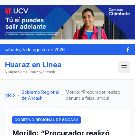
sábado, 8 de agosto de 2026
Huaraz en Línea
Noticias de Huaraz y Áncash
Gobierno Regional
Morillo: “Procurador realizó
Inicio
›
›
de Áncash
denuncia falsa, ambul...
GOBIERNO REGIONAL DE ÁNCASH
Morillo: “Procurador realizó