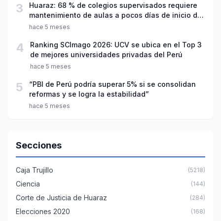
3
Huaraz: 68 % de colegios supervisados requiere
mantenimiento de aulas a pocos días de inicio del
año escolar 2026
hace 5 meses
4
Ranking SCImago 2026: UCV se ubica en el Top 3
de mejores universidades privadas del Perú
hace 5 meses
5
“PBI de Perú podría superar 5% si se consolidan
reformas y se logra la estabilidad”
hace 5 meses
Secciones
Caja Trujillo
(5218)
Ciencia
(144)
Corte de Justicia de Huaraz
(284)
Elecciones 2020
(168)