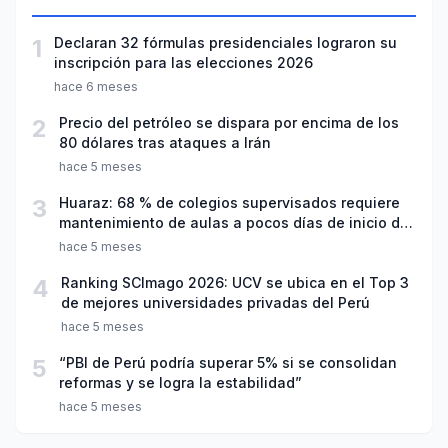
1
Declaran 32 fórmulas presidenciales lograron su
inscripción para las elecciones 2026
hace 6 meses
2
Precio del petróleo se dispara por encima de los
80 dólares tras ataques a Irán
hace 5 meses
3
Huaraz: 68 % de colegios supervisados requiere
mantenimiento de aulas a pocos días de inicio del
año escolar 2026
hace 5 meses
4
Ranking SCImago 2026: UCV se ubica en el Top 3
de mejores universidades privadas del Perú
hace 5 meses
5
“PBI de Perú podría superar 5% si se consolidan
reformas y se logra la estabilidad”
hace 5 meses