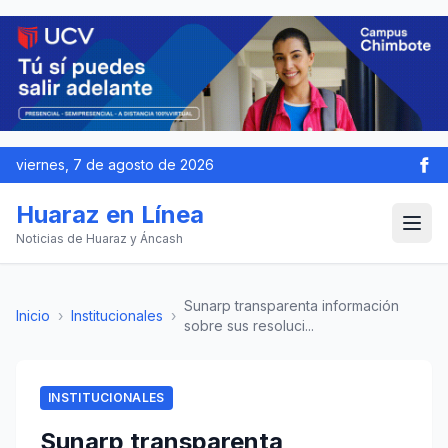
viernes, 7 de agosto de 2026
Huaraz en Línea
Noticias de Huaraz y Áncash
Sunarp transparenta información
Inicio
›
Institucionales
›
sobre sus resoluci...
INSTITUCIONALES
Sunarp transparenta