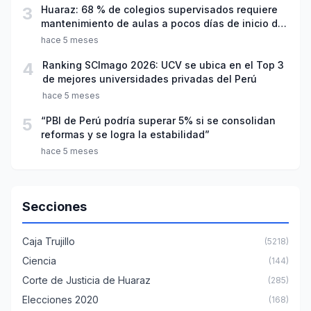
3
Huaraz: 68 % de colegios supervisados requiere
mantenimiento de aulas a pocos días de inicio del
año escolar 2026
hace 5 meses
4
Ranking SCImago 2026: UCV se ubica en el Top 3
de mejores universidades privadas del Perú
hace 5 meses
5
“PBI de Perú podría superar 5% si se consolidan
reformas y se logra la estabilidad”
hace 5 meses
Secciones
Caja Trujillo
(5218)
Ciencia
(144)
Corte de Justicia de Huaraz
(285)
Elecciones 2020
(168)