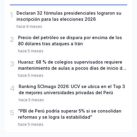
1
Declaran 32 fórmulas presidenciales lograron su
inscripción para las elecciones 2026
hace 6 meses
2
Precio del petróleo se dispara por encima de los
80 dólares tras ataques a Irán
hace 5 meses
3
Huaraz: 68 % de colegios supervisados requiere
mantenimiento de aulas a pocos días de inicio del
año escolar 2026
hace 5 meses
4
Ranking SCImago 2026: UCV se ubica en el Top 3
de mejores universidades privadas del Perú
hace 5 meses
5
“PBI de Perú podría superar 5% si se consolidan
reformas y se logra la estabilidad”
hace 5 meses