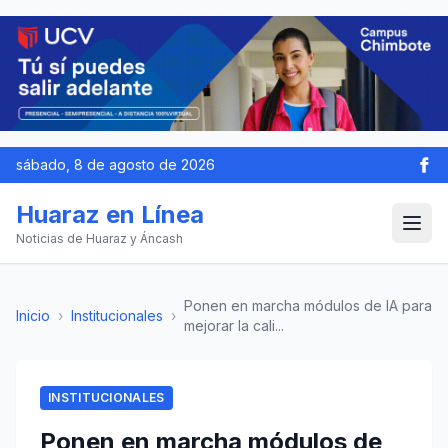
sábado, 8 de agosto de 2026
Huaraz en Línea
Noticias de Huaraz y Áncash
Ponen en marcha módulos de IA para
Inicio
›
Institucionales
›
mejorar la cali...
INSTITUCIONALES
Ponen en marcha módulos de