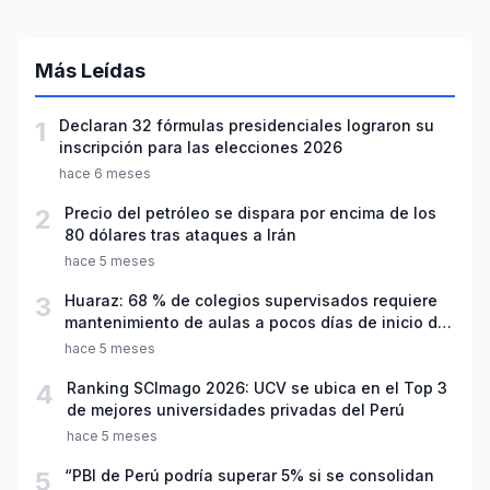
Más Leídas
1
Declaran 32 fórmulas presidenciales lograron su
inscripción para las elecciones 2026
hace 6 meses
2
Precio del petróleo se dispara por encima de los
80 dólares tras ataques a Irán
hace 5 meses
3
Huaraz: 68 % de colegios supervisados requiere
mantenimiento de aulas a pocos días de inicio del
año escolar 2026
hace 5 meses
4
Ranking SCImago 2026: UCV se ubica en el Top 3
de mejores universidades privadas del Perú
hace 5 meses
5
“PBI de Perú podría superar 5% si se consolidan