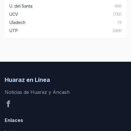
U. del Santa
(66)
UCV
(132)
Uladech
(1)
UTP
(289)
Huaraz en Línea
Noticias de Huaraz y Áncash
Enlaces