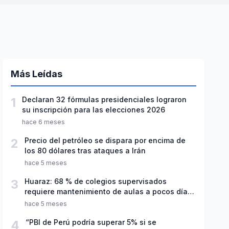
Más Leídas
1
Declaran 32 fórmulas presidenciales lograron
su inscripción para las elecciones 2026
hace 6 meses
2
Precio del petróleo se dispara por encima de
los 80 dólares tras ataques a Irán
hace 5 meses
3
Huaraz: 68 % de colegios supervisados
requiere mantenimiento de aulas a pocos días
de inicio del año escolar 2026
hace 5 meses
4
“PBI de Perú podría superar 5% si se