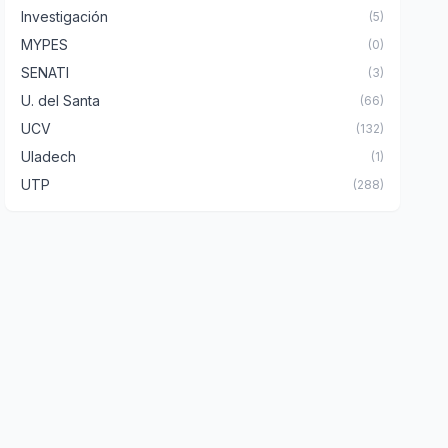
Investigación
(5)
MYPES
(0)
SENATI
(3)
U. del Santa
(66)
UCV
(132)
Uladech
(1)
UTP
(288)